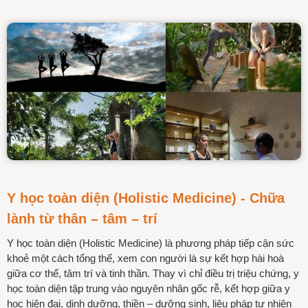
Y học toàn diện (Holistic Medicine) - Chữa
lành từ thân – tâm – trí
Y học toàn diện (Holistic Medicine) là phương pháp tiếp cận sức
khoẻ một cách tổng thể, xem con người là sự kết hợp hài hoà
giữa cơ thể, tâm trí và tinh thần. Thay vì chỉ điều trị triệu chứng, y
học toàn diện tập trung vào nguyên nhân gốc rễ, kết hợp giữa y
học hiện đại, dinh dưỡng, thiền – dưỡng sinh, liệu pháp tự nhiên